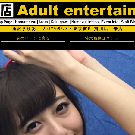
op Page
|
Hamamatsu
|
Iwata
|
Kakegawa
|
Numazu
|
Ichino
|
Event Info
|
Staff Bl
逢沢まりあ 2017/09/23・東京書店 掛川店 来店
前のページに戻る
特大画像はコチラ