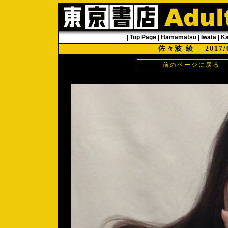
|
Top Page
|
Hamamatsu
|
Iwata
|
K
佐々波 綾 2017
前のページに戻る