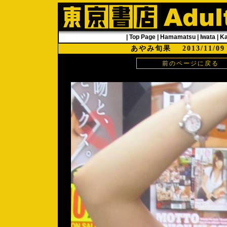
|
Top Page
|
Hamamatsu
|
Iwata
|
K
あやみ旬果 2013/11
前のページに戻る