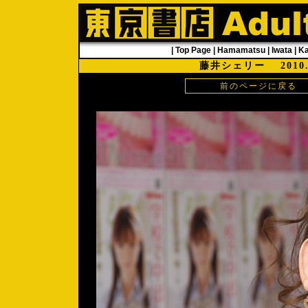
|
Top Page
|
Hamamatsu
|
Iwata
|
K
藤井シェリー 2010
前のページに戻る