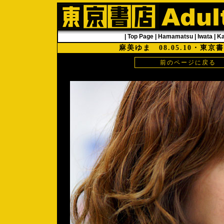
|
Top Page
|
Hamamatsu
|
Iwata
|
K
麻美ゆま 08.05.10・東
前のページに戻る