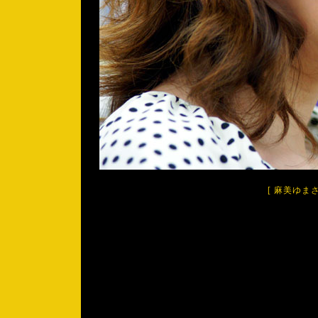
[
麻美ゆま